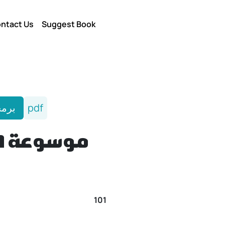
ntact Us
Suggest Book
برمج
pdf
موسوعة ال
101