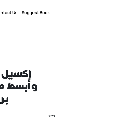
ntact Us
Suggest Book
وأبسط طر
ب)
377