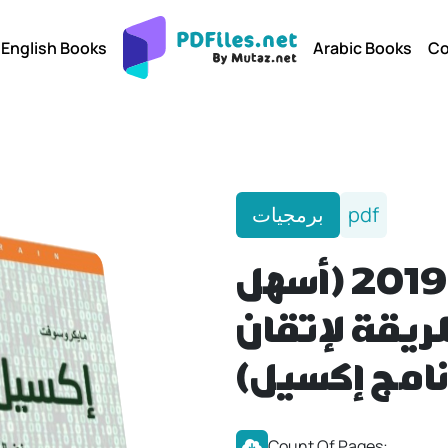
English Books
Arabic Books
Co
برمجيات
pdf
إكسيل 2019 (أسهل
يقة لإتقان
رنامج إكسيل
Count Of Pages: