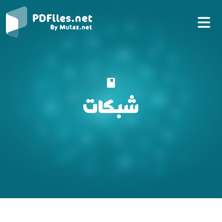
شبكات