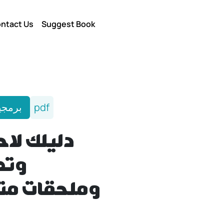
ntact Us
Suggest Book
برمجي
pdf
دليلك لا
وتط
وملحقات م