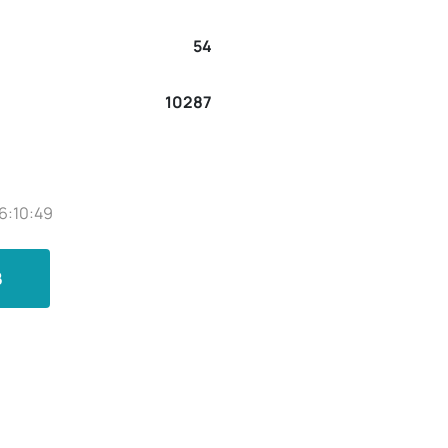
54
10287
6:10:49
B