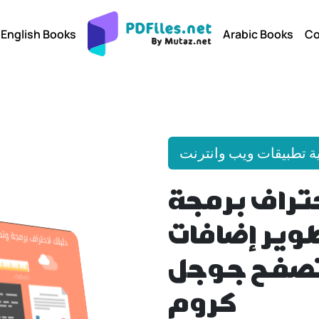
English Books
Arabic Books
Co
ة تطبيقات ويب وانترنت
حتراف برمجة
وير إضافات
تصفح جوجل
كروم