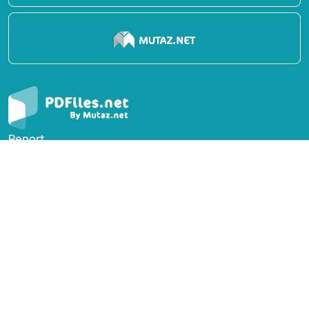
Report
Privacy Policy
English Books
Arabic Books
Contact Us
Suggest Book
PDFiles.NET All rights reserved © 2014-2026 | Disclaimer:
This website adheres to DMCA policy; digital rights of
books/references providers are to be respected. Powered