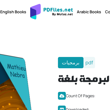
English Books
Arabic Books
Co
برمجيات
pdf
Count Of Pages:
Downloaded: