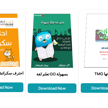
احترف سكراتش 
TMG 
تعلم لغة GO بسهولة
ad Now
Downloa
Download Now