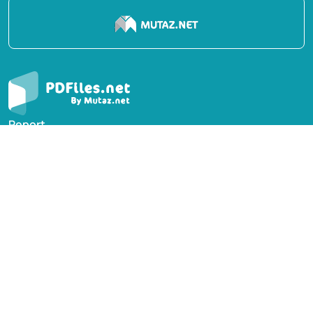
Report
Privacy Policy
English Books
Arabic Books
Contact Us
Suggest Book
PDFiles.NET All rights reserved © 2014-2026 | Disclaimer:
This website adheres to DMCA policy; digital rights of
books/references providers are to be respected. Powered
by Mutaz.net